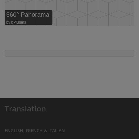
360° Panorama
by
bPlugins
Translation
ENGLISH, FRENCH & ITALIAN