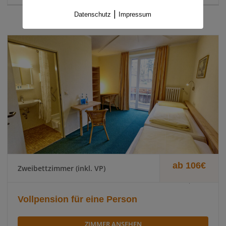
|
Datenschutz
Impressum
ab 106€
Zweibettzimmer (inkl. VP)
.
Vollpension für eine Person
ZIMMER ANSEHEN