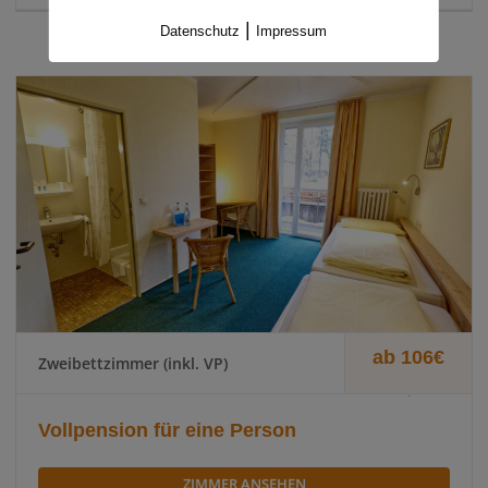
|
Datenschutz
Impressum
ab 106€
Zweibettzimmer (inkl. VP)
.
Vollpension für eine Person
ZIMMER ANSEHEN