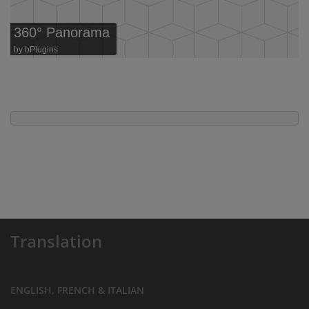
360° Panorama
by
bPlugins
Translation
ENGLISH, FRENCH & ITALIAN