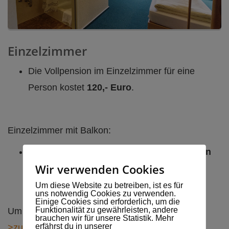
Einzelzimmer
Die Vollpension im Einzelzimmer für eine
Person kostet
120,- Euro
.
Einzelzimmer mit Balkon:
Die Vollpension im Einzelzimmer
mit Balkon
Wir verwenden Cookies
für eine Person kostet
125,- Euro
.
Um diese Website zu betreiben, ist es für
uns notwendig Cookies zu verwenden.
Einige Cookies sind erforderlich, um die
Funktionalität zu gewährleisten, andere
Um ein Zimmer zu buchen, geht es hier entlang:
brauchen wir für unsere Statistik. Mehr
erfährst du in unserer
>zur Online-Buchung
.