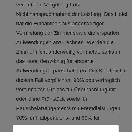
vereinbarte Vergütung trotz
Nichtinanspruchnahme der Leistung. Das Hotel
hat die Einnahmen aus anderweitiger
Vermietung der Zimmer sowie die ersparten
Aufwendungen anzurechnen. Werden die
Zimmer nicht anderweitig vermietet, so kann
das Hotel den Abzug für ersparte
Aufwendungen pauschalieren. Der Kunde ist in
diesem Fall verpflichtet, 90% des vertraglich
vereinbarten Preises für Übernachtung mit
oder ohne Frühstück sowie für
Pauschalarrangements mit Fremdleistungen,
70% für Halbpensions- und 60% für
Vollpensionsarrangements zu zahlen. Dem