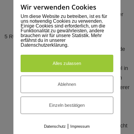
Kunden steht der Nachweis frei, dass der
Wir verwenden Cookies
vorgenannte Anspruch nicht oder nicht in der
Um diese Website zu betreiben, ist es für
uns notwendig Cookies zu verwenden.
geforderten Höhe entstanden ist.
Einige Cookies sind erforderlich, um die
Funktionalität zu gewährleisten, andere
brauchen wir für unsere Statistik. Mehr
5 RÜCKTRITT DES HOTELS
erfährst du in unserer
Datenschutzerklärung.
5.1 Sofern vereinbart wurde, dass der Kunde
innerhalb einer bestimmten Frist kostenfrei
Alles zulassen
vom Vertrag zurücktreten kann, ist das Hotel in
diesem Zeitraum seinerseits berechtigt, vom
Ablehnen
Vertrag zurückzutreten, wenn Anfragen anderer
Kunden nach den vertraglich gebuchten
Einzeln bestätigen
Zimmern vorliegen und der Kunde auf
Rückfrage des Hotels mit angemessener
Fristsetzung auf sein Recht zum Rücktritt nicht
|
Datenschutz
Impressum