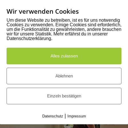
Rezeption nach der aktuellen Taxi-Ruf
Wir verwenden Cookies
einen längeren Anfahrtsweg. Wir empfeh
anzumelden, um Wartezeit am Bahnhof 
Um diese Website zu betreiben, ist es für uns notwendig
Cookies zu verwenden. Einige Cookies sind erforderlich,
um die Funktionalität zu gewährleisten, andere brauchen
Du kannst sogar mit dem
Flugzeug
anr
wir für unsere Statistik. Mehr erfährst du in unserer
Datenschutzerklärung.
etwa eine halbe und der Flughafen Fried
Autostunde von Kißlegg entfernt.
Alles zulassen
Wir wünschen Dir eine gute Anreise un
wohlbehalten an.
Ablehnen
Einzeln bestätigen
|
Datenschutz
Impressum