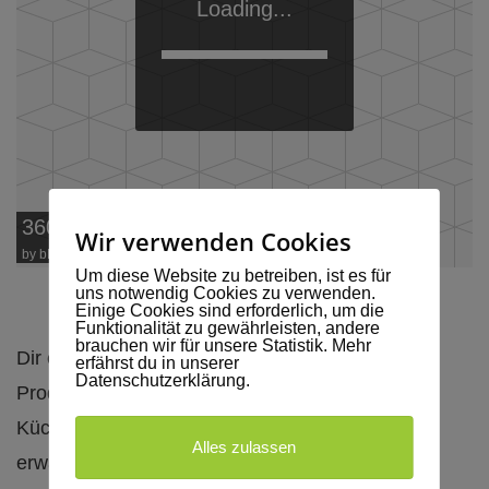
Loading...
360° Panorama
Wir verwenden Cookies
by
bPlugins
Um diese Website zu betreiben, ist es für
uns notwendig Cookies zu verwenden.
Einige Cookies sind erforderlich, um die
Funktionalität zu gewährleisten, andere
brauchen wir für unsere Statistik. Mehr
Dir eine frisch zubereitete Kost mit regionalen
erfährst du in unserer
Datenschutzerklärung.
Produkten anzubieten, ist die Maxime unserer
Küche. Während Deines Aufenthaltes bei uns
Alles zulassen
erwartet Dich jeden Tag ein reichhaltiges