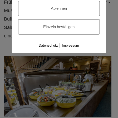
Frühstücksbuffet mit dem beliebten “Sonnenstrahl-
Ablehnen
Müsli”. Mittags und abends stellen wir jeweils ein
Buffet mit Suppe, abwechslungsreichen
Einzeln bestätigen
Salatvariationen, wechselnd warme Speisen und
einem leckeren Nachtisch für Dich bereit.
|
Datenschutz
Impressum