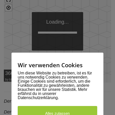
Loading...
Wir verwenden Cookies
360° Panorama
Um diese Website zu betreiben, ist es für
uns notwendig Cookies zu verwenden.
by
bPlugins
Einige Cookies sind erforderlich, um die
Funktionalität zu gewährleisten, andere
brauchen wir für unsere Statistik. Mehr
erfährst du in unserer
Datenschutzerklärung.
Der Bergkristall kostet 90 Euro pro Tag (*).
Der Preis gilt ab einer Buchung von 3 Tagen. Bei
Alles zulassen