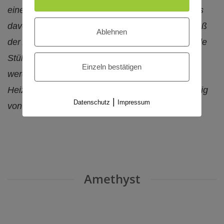
einer Buchung von unter 3 Tagen hängt der Preis
davon ab, wie viele Teilnehmer kommen, wie groß
Ablehnen
der Aufwand ist, den Raum herzurichten, wie viele
Stühle, Tische, Kissen oder Decken benötigt
Einzeln bestätigen
werden. Im Winter kommt zusätzlich eine
Heizpauschale von 30 Euro pro Tag (*) dazu (fällig
|
Datenschutz
Impressum
von 1.9.-30.4.).
Amethyst