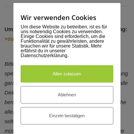
Zimmerbuchung
Wir verwenden Cookies
Um diese Website zu betreiben, ist es für
Um ein Zimmer zu buchen, geht es hier entlang:
uns notwendig Cookies zu verwenden.
Einige Cookies sind erforderlich, um die
>zur Online-Buchung
.
Funktionalität zu gewährleisten, andere
brauchen wir für unsere Statistik. Mehr
erfährst du in unserer
Datenschutzerklärung.
Bitte habe Verständnis dafür, dass wir keine
spezifischen Zimmernummern bei der Reservierung
Alles zulassen
garantieren können. Wir geben uns zwar Mühe, alle
Deine Wünsche bei der Reservierung zu
Ablehnen
berücksichtigen. Aber da wir natürlich die Wünsche
aller Gäste berücksichtigen wollen, kann es in
Einzeln bestätigen
seltenen Fällen vorkommen, dass wir abwägen
müssen, um Dir dann die bestmögliche Alternative