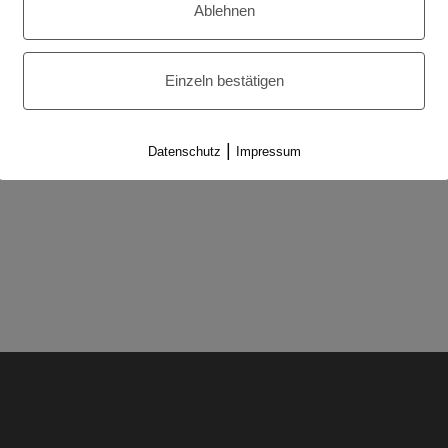
Ablehnen
ine spezifischen Zimmernummern bei der Reservierung g
Einzeln bestätigen
ung zu berücksichtigen. Aber da wir natürlich die Wüns
s wir abwägen müssen, um Dir dann die bestmögliche Al
|
Datenschutz
Impressum
tst, prüfe bitte zunächst Deinen Spam-Ordner.)