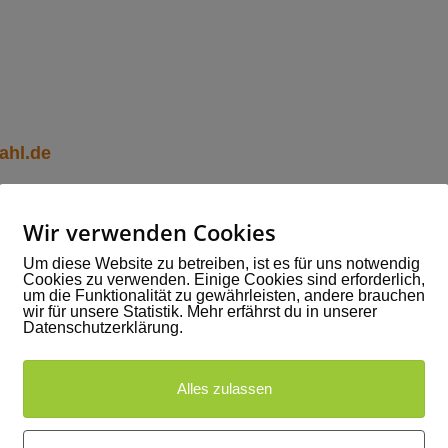
ahl.de
Wir verwenden Cookies
- und Abreisetagen mit großen Gruppen der Empfang nich
Um diese Website zu betreiben, ist es für uns notwendig
 uns möglich ist, zurück.
Cookies zu verwenden. Einige Cookies sind erforderlich,
um die Funktionalität zu gewährleisten, andere brauchen
wir für unsere Statistik. Mehr erfährst du in unserer
Datenschutzerklärung.
Zimmerbuchung
Alles zulassen
entlang:
>zur Online-Buchung
.